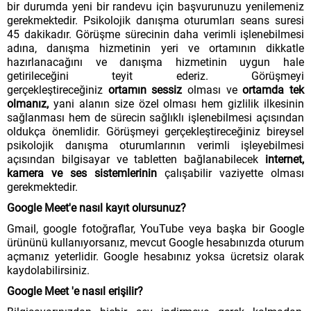
bir durumda yeni bir randevu için başvurunuzu yenilemeniz
gerekmektedir. Psikolojik danışma oturumları seans suresi
45 dakikadır. Görüşme sürecinin daha verimli işlenebilmesi
adına, danışma hizmetinin yeri ve ortamının dikkatle
hazırlanacağını ve danışma hizmetinin uygun hale
getirileceğini teyit ederiz. Görüşmeyi
gerçekleştireceğiniz
ortamın sessiz
olması ve
ortamda tek
olmanız,
yani alanın size özel olması hem gizlilik ilkesinin
sağlanması hem de sürecin sağlıklı işlenebilmesi açısından
oldukça önemlidir. Görüşmeyi gerçekleştireceğiniz bireysel
psikolojik danışma oturumlarının verimli işleyebilmesi
açısından bilgisayar ve tabletten bağlanabilecek
internet,
kamera ve ses sistemlerinin
çalışabilir vaziyette olması
gerekmektedir.
Google Meet'e nasıl kayıt olursunuz?
Gmail, google fotoğraflar, YouTube veya başka bir Google
ürününü kullanıyorsanız, mevcut Google hesabınızda oturum
açmanız yeterlidir. Google hesabınız yoksa ücretsiz olarak
kaydolabilirsiniz.
Google Meet 'e nasıl erişilir?