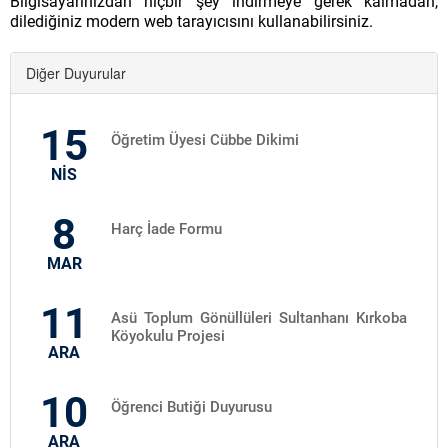
Bilgisayarınızdan hiçbir şey indirmeye gerek kalmadan,
dilediğiniz modern web tarayıcısını kullanabilirsiniz.
Diğer Duyurular
15
Öğretim Üyesi Cübbe Dikimi
NİS
8
Harç İade Formu
MAR
11
Asü Toplum Gönüllüleri Sultanhanı Kırkoba
Köyokulu Projesi
ARA
10
Öğrenci Butiği Duyurusu
ARA